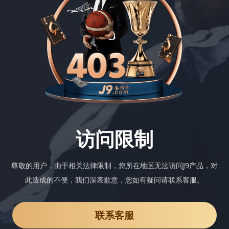
访问限制
尊敬的用户，由于相关法律限制，您所在地区无法访问J9产品，对
此造成的不便，我们深表歉意，您如有疑问请联系客服。
联系客服