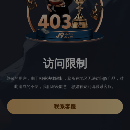
访问限制
尊敬的用户，由于相关法律限制，您所在地区无法访问J9产品，对
此造成的不便，我们深表歉意，您如有疑问请联系客服。
联系客服