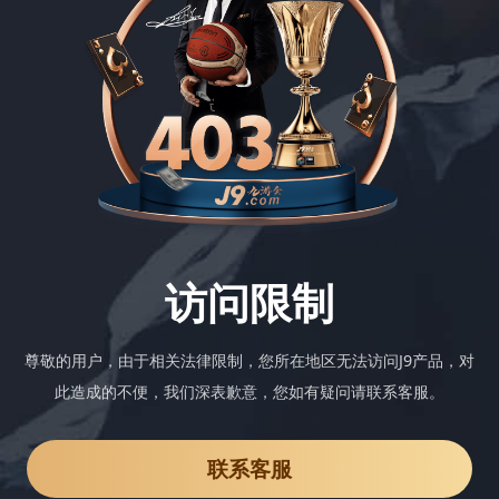
访问限制
尊敬的用户，由于相关法律限制，您所在地区无法访问J9产品，对
此造成的不便，我们深表歉意，您如有疑问请联系客服。
联系客服