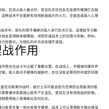
例如，在攻占敌人据点时，突击队员往往会先投掷手榴弹打击敌
。这种战术不仅能够有效地削弱敌方的火力，还能造成敌人心理
种战术中，部队利用手榴弹对敌人进行定点打击，迫使敌军分散
防线会变得越来越薄弱，进而形成战术上的包围与突破。例如，
敌方防御点，为随后的步兵进攻铺平道路。
理战作用
战作用也在战斗中占据了重要位置。在战场上，手榴弹的爆炸声
时候，敌人面对手榴弹的威胁时，往往没有足够的时间或空间做
其是在近距离作战时，敌方士兵可能会因为恐惧而出现崩溃的情
近距离爆炸来直接让敌军产生混乱，使其无法有效地组织防御。
限制使得敌人很难做出及时反应。
通过故意在某一地点投掷手榴弹，战术上可以诱使敌方做出错误