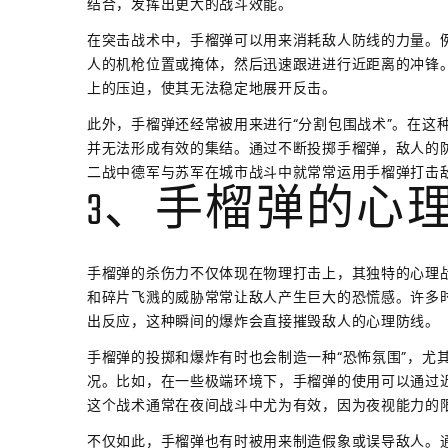
结合，发挥出更大的战斗效能。
在突击战术中，手榴弹可以用来消耗敌人防线的力量。
人的机枪位置或掩体，然后迅速跟进进行近距离的冲锋
上的压迫，使其无法稳定地展开反击。
此外，手榴弹还经常被用来进行“分割包围战术”。在这
并无法形成有效的集结。通过不断投掷手榴弹，敌人的
二战中德军与苏军在城市战斗中就常常运用手榴弹打击
3、手榴弹的心
手榴弹的杀伤力不仅体现在物理打击上，其独特的心理
和碎片飞溅的威胁常常让敌人产生巨大的恐慌感。许多
出反应，这种瞬间的爆炸会直接摧毁敌人的心理防线。
手榴弹的投掷和爆炸有时也会制造一种“恐怖氛围”，尤
况。比如，在一些极端环境下，手榴弹的使用可以通过
这个战术通常在夜间战斗中尤为有效，因为夜视能力的
不仅如此，手榴弹也有时被用来制造假象或误导敌人。