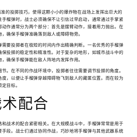
精准的投掷技巧，使得这颗小小的爆炸物在战场上发挥出巨大的
住手榴弹时，战士必须确保不让引信过早启动，通常通过手掌紧
掷动作通常分为两个部分：首先是摆臂动作，接着用力抛出。在
物，确保手榴弹准确落到敌人或障碍物旁。
弹需要投掷者在极短的时间内作出精确判断。一名优秀的手榴弹
确保投掷的稳定性和精准性。对于复杂的地形，如城市战斗中的
物，确保手榴弹能在敌人阵地内发挥作用。
细节。在不同的作战环境中，投掷者往往需要调节投掷的角度。
角度，以便让手榴弹穿越障碍物飞到敌人的藏匿位置。而在较为
预定目标。
战术配合
略和战术的配合紧密相关。在大规模战斗中，手榴弹常常是用于
要手段。战士们通过协同作战，巧妙地将手榴弹与其他武器系统