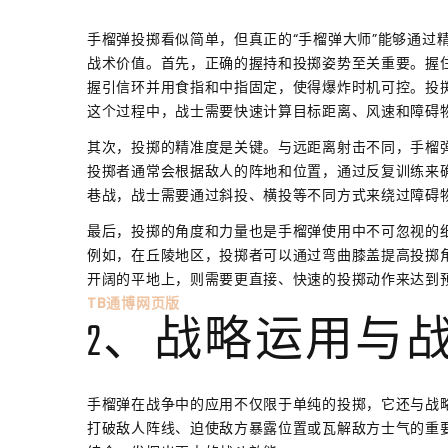
手榴弹投掷看似简单，但真正的“手榴弹大师”能够通过
战术价值。首先，正确的握持和投掷姿势至关重要。握
握引信环并用食指和中指固定，使得爆炸时机可控。投
这个过程中，战士需要快速计算目标距离、风速和障碍
其次，投掷的精准度是关键。与远距离射击不同，手榴
投掷者通常会根据敌人的阵地和位置，通过反复训练来
巷战，战士需要通过斜投、横投等不同方式来绕过障碍
最后，投掷的角度和力量也是手榴弹使用中不可忽视的
例如，在丘陵地区，投掷者可以通过弯曲膝盖提高投掷
开阔的平地上，则需要更直接、快速的投掷动作来达到
TB通博网页版
2、战略运用与
手榴弹在战争中的应用不仅限于单纯的投掷，它还与战
打破敌人阵线、迫使敌方暴露位置或瓦解敌方士气的重