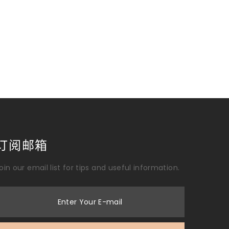
订阅邮箱
oin our email list for tips and useful information.
Enter Your E-mail