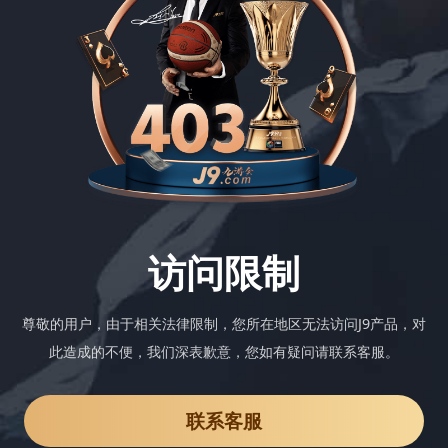
访问限制
尊敬的用户，由于相关法律限制，您所在地区无法访问J9产品，对
此造成的不便，我们深表歉意，您如有疑问请联系客服。
联系客服