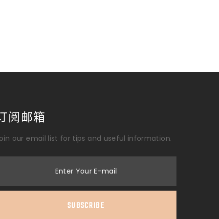
订阅邮箱
oin our email list for tips and useful information.
Enter Your E-mail
SUBSCRIBE